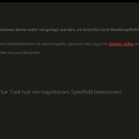
 müssen keine mehr vorgelegt werden, es besteht noch Maskenpflicht
eeren Räumlichkeiten für neue Projekte genutzt und sogar ein
kleines Video
wu
ier ein paar Beispiele:
Star Trek hat ein nagelneues Spielfeld bekommen