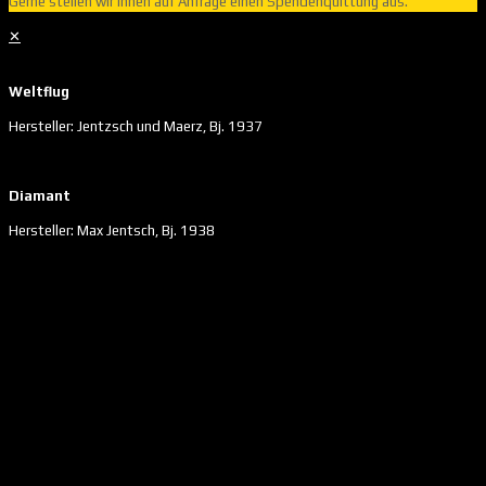
Gerne stellen wir Ihnen auf Anfrage einen Spendenquittung aus.
✕
Weltflug
Hersteller: Jentzsch und Maerz, Bj. 1937
Diamant
Hersteller: Max Jentsch, Bj. 1938