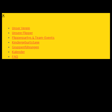
✕
Unser Verein
Unsere Flipper
Flipperpartys & Team-Events
Kindergeburtstage
Gruppenführungen
Kalender
FAQ