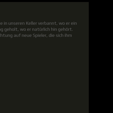
 in unseren Keller verbannt, wo er ein
g geholt, wo er natürlich hin gehört.
ung auf neue Spieler, die sich ihm