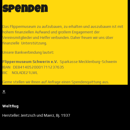
Spenden
Das Flippermuseum zu aufzubauen, zu erhalten und auszubauen ist mit
hohem finanziellen Aufwand und großem Engagement der
Vereinsmitglieder und Helfer verbunden. Daher freuen wir uns über
finanzielle Unterstützung.
Unsere Bankverbindung lautet:
Flippermuseum Schwerin e.V.
Sparkasse Mecklenburg-Schwerin
IBAN DE84140520001711237635
BIC NOLADE21LWL
Gerne stellen wir Ihnen auf Anfrage einen Spendenquittung aus.
✕
Weltflug
Hersteller: Jentzsch und Maerz, Bj. 1937