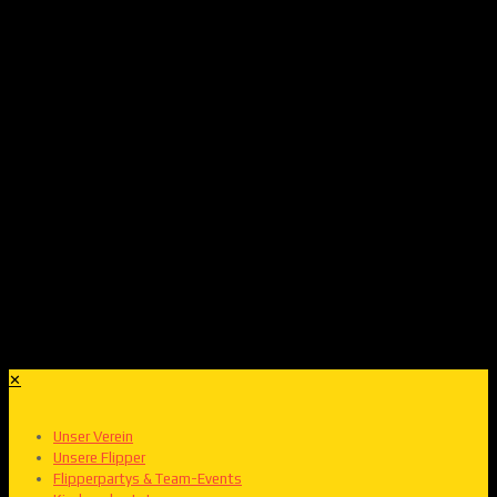
✕
Unser Verein
Unsere Flipper
Flipperpartys & Team-Events