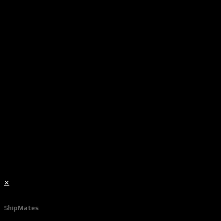
✕
ShipMates