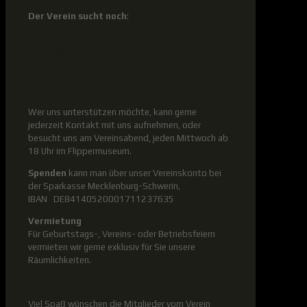
Der Verein sucht noch
:
Betreuer
für den Museumsbetrieb an den
Wochenenden
Mitglieder,
die gerne mithelfen, die vielen
Geräte am Laufen zu halten
Wer uns unterstützen möchte, kann gerne
jederzeit Kontakt mit uns aufnehmen, oder
besucht uns am Vereinsabend, jeden Mittwoch ab
18 Uhr im Flippermuseum.
Spenden
kann man über unser Vereinskonto bei
der Sparkasse Mecklenburg-Schwerin,
IBAN DE84140520001711237635
Vermietung
Für Geburtstags-, Vereins- oder Betriebsfeiern
vermieten wir gerne exklusiv für Sie unsere
Räumlichkeiten.
Viel Spaß wünschen die Mitglieder vom Verein