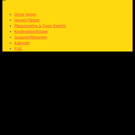
Unser Verein
Unsere Flipper
Flipperpartys & Team-Events
Kindergeburtstage
Gruppenführungen
Kalender
FAQ