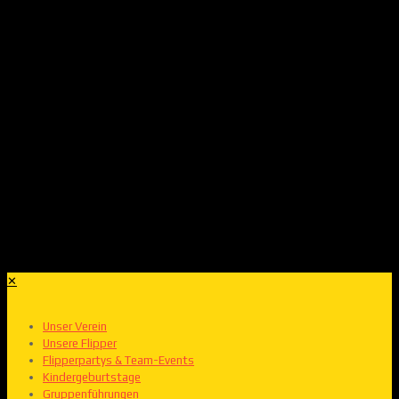
✕
Unser Verein
Unsere Flipper
Flipperpartys & Team-Events
Kindergeburtstage
Gruppenführungen