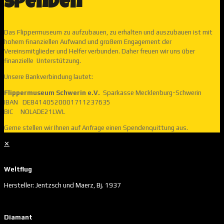
Spenden
Das Flippermuseum zu aufzubauen, zu erhalten und auszubauen ist mit
hohem finanziellen Aufwand und großem Engagement der
Vereinsmitglieder und Helfer verbunden. Daher freuen wir uns über
finanzielle Unterstützung.
Unsere Bankverbindung lautet:
Flippermuseum Schwerin e.V.
Sparkasse Mecklenburg-Schwerin
IBAN DE84140520001711237635
BIC NOLADE21LWL
Gerne stellen wir Ihnen auf Anfrage einen Spendenquittung aus.
✕
Weltflug
Hersteller: Jentzsch und Maerz, Bj. 1937
Diamant