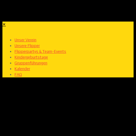
✕
Unser Verein
Unsere Flipper
Flipperpartys & Team-Events
Kindergeburtstage
Gruppenführungen
Kalender
FAQ