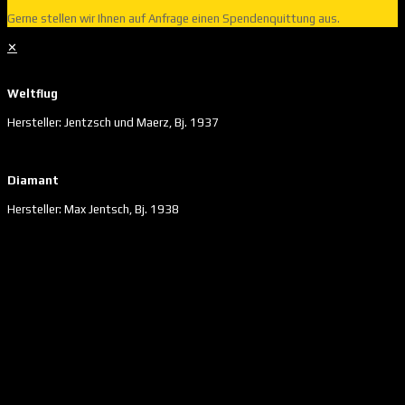
Gerne stellen wir Ihnen auf Anfrage einen Spendenquittung aus.
✕
Weltflug
Hersteller: Jentzsch und Maerz, Bj. 1937
Diamant
Hersteller: Max Jentsch, Bj. 1938