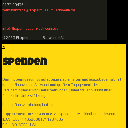
0173 9947611
terminanfrage@flippermuseum-schwerin.de
info@flippermuseum-schwerin.de
© 2026 Flippermuseum Schwerin e.V.
✕
Spenden
Das Flippermuseum zu aufzubauen, zu erhalten und auszubauen ist mit
hohem finanziellen Aufwand und großem Engagement der
Vereinsmitglieder und Helfer verbunden. Daher freuen wir uns über
finanzielle Unterstützung.
Unsere Bankverbindung lautet:
Flippermuseum Schwerin e.V.
Sparkasse Mecklenburg-Schwerin
IBAN DE84140520001711237635
BIC NOLADE21LWL