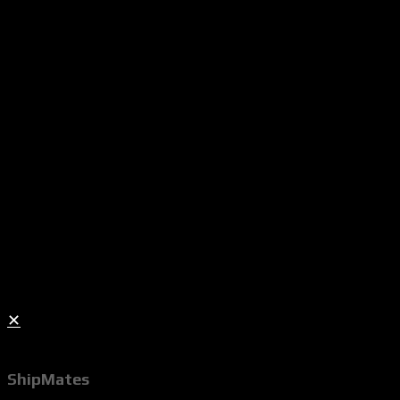
✕
ShipMates