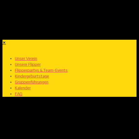
✕
Unser Verein
Unsere Flipper
Flipperpartys & Team-Events
Kindergeburtstage
Gruppenführungen
Kalender
FAQ