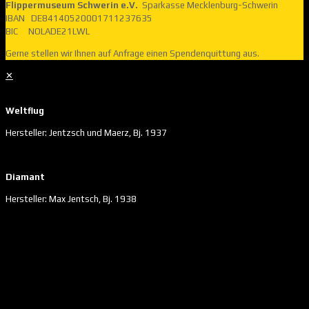
Flippermuseum Schwerin e.V.
Sparkasse Mecklenburg-Schwerin
IBAN DE84140520001711237635
BIC NOLADE21LWL
Gerne stellen wir Ihnen auf Anfrage einen Spendenquittung aus.
✕
Weltflug
Hersteller: Jentzsch und Maerz, Bj. 1937
Diamant
Hersteller: Max Jentsch, Bj. 1938