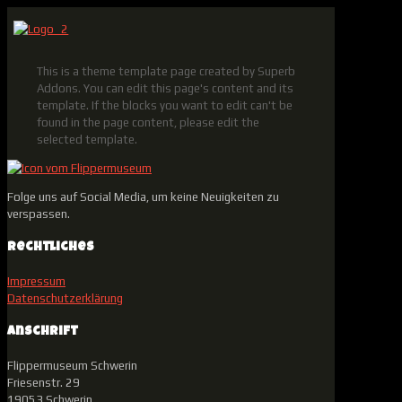
This is a theme template page created by Superb
Addons. You can edit this page's content and its
template. If the blocks you want to edit can't be
found in the page content, please edit the
selected template.
Folge uns auf Social Media, um keine Neuigkeiten zu
verspassen.
Rechtliches
Impressum
Datenschutzerklärung
Anschrift
Flippermuseum Schwerin
Friesenstr. 29
19053 Schwerin