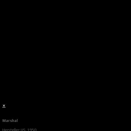
✕
Marshal
Hersteller: US, 1950