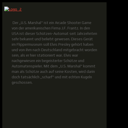
Der „U.S. Marshal“ ist ein Arcade Shooter Game
von der amerikanischen Firma J.F. Frantz. In den
USA ist dieser Schützen-Automat seit Jahrzehnten
sehr bekannt und beliebt gewesen. Dieses Gerät
im Flippermuseum soll Elvis Presley gehört haben
und von ihm nach Deutschland mitgebracht worden
sein, als er hier stationiert war. Elvis war
nachgewiesen ein begeisterter Schütze und
Automatenspieler. Mit dem „U.S. Marshal“ kommt
man als Schütze auch auf seine Kosten, wird darin
doch tatsächlich „scharf“ und mit echten Kugeln
geschossen.