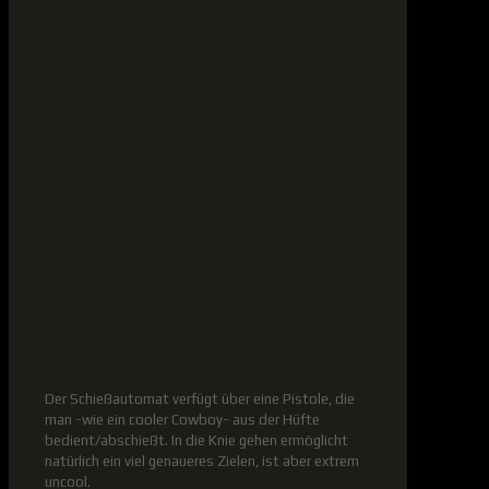
Der Schießautomat verfügt über eine Pistole, die
man -wie ein cooler Cowboy- aus der Hüfte
bedient/abschießt. In die Knie gehen ermöglicht
natürlich ein viel genaueres Zielen, ist aber extrem
uncool.