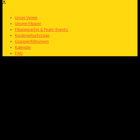
✕
Unser Verein
Unsere Flipper
Flipperpartys & Team-Events
Kindergeburtstage
Gruppenführungen
Kalender
FAQ