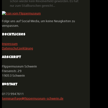
schon wieder kein Revolverheld geworden. Es hat
nur zum Stallburschen gereicht…
Folge uns auf Social Media, um keine Neuigkeiten zu
verspassen.
Rechtliches
Impressum
Datenschutzerklärung
Anschrift
Flippermuseum Schwerin
Friesenstr. 29
19053 Schwerin
Kontakt
0173 9947611
terminanfrage@flippermuseum-schwerin.de